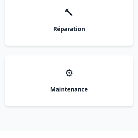
🔨
Réparation
⚙️
Maintenance