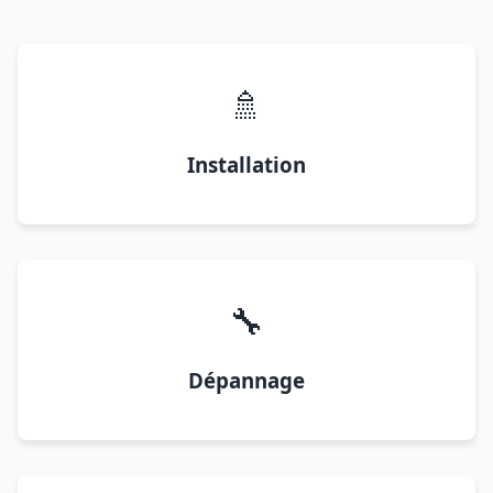
🚿
Installation
🔧
Dépannage