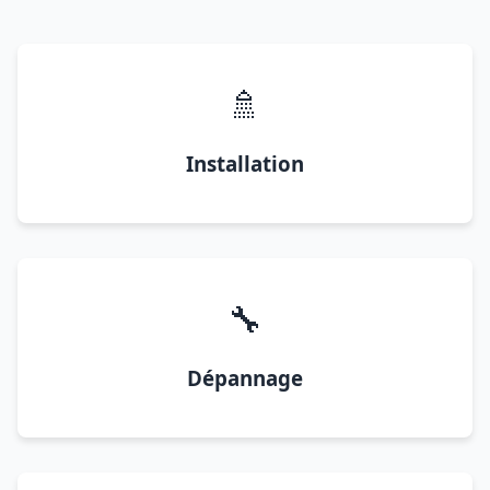
🚿
Installation
🔧
Dépannage