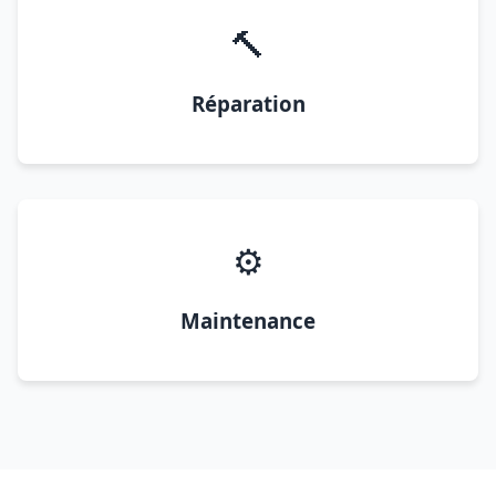
🔨
Réparation
⚙️
Maintenance