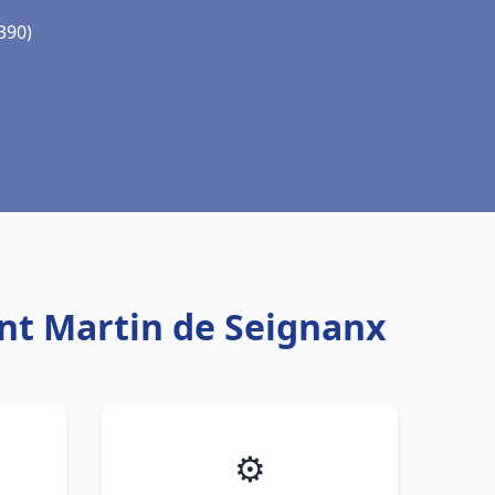
390)
int Martin de Seignanx
⚙️