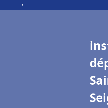
📞
ins
dé
Sai
Se