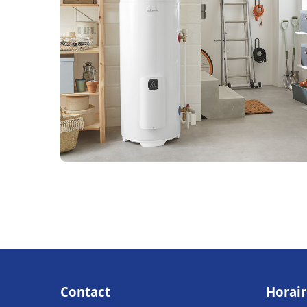
Contact
Horair