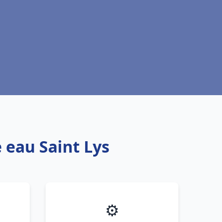
 eau Saint Lys
⚙️