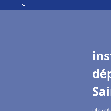
📞
ins
dé
Sai
Interventi