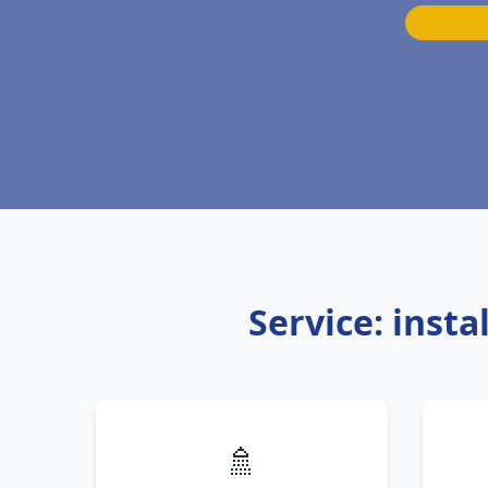
Service: inst
🚿