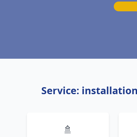
Service: installati
🚿