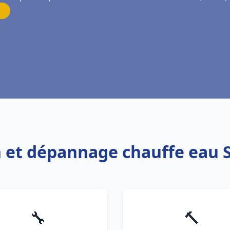
on et dépannage chauffe eau 
🔧
🔨