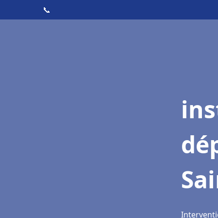
📞
ins
dé
Sai
Interventi