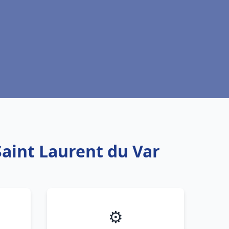
Saint Laurent du Var
⚙️