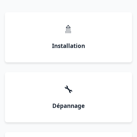
🚿
Installation
🔧
Dépannage