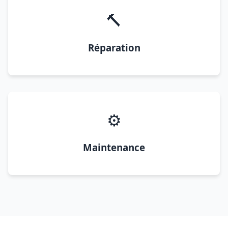
🔨
Réparation
⚙️
Maintenance