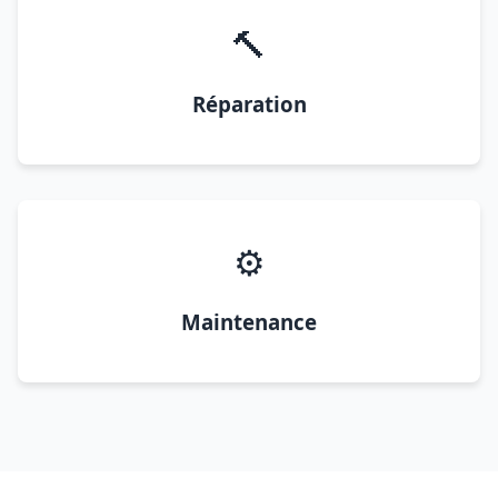
🔨
Réparation
⚙️
Maintenance