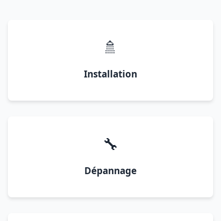
🚿
Installation
🔧
Dépannage