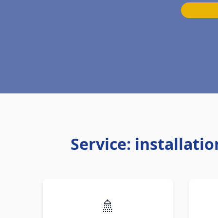
Service: installat
🚿