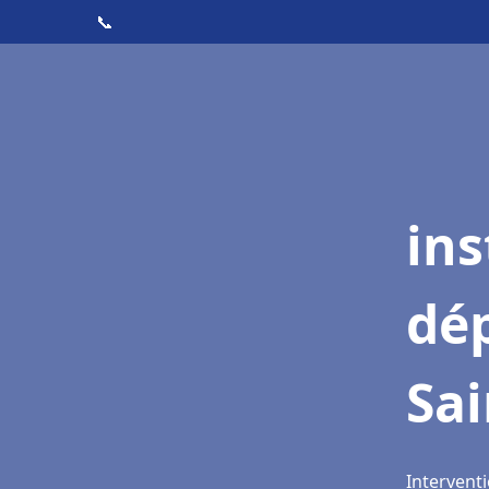
📞
ins
dé
Sai
Interventi