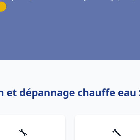
ion et dépannage chauffe eau 
🔧
🔨