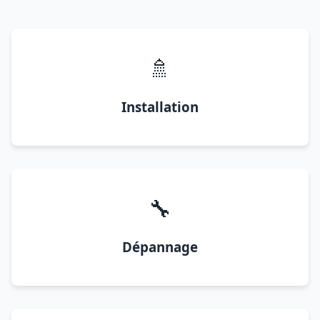
🚿
Installation
🔧
Dépannage