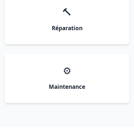
🔨
Réparation
⚙️
Maintenance