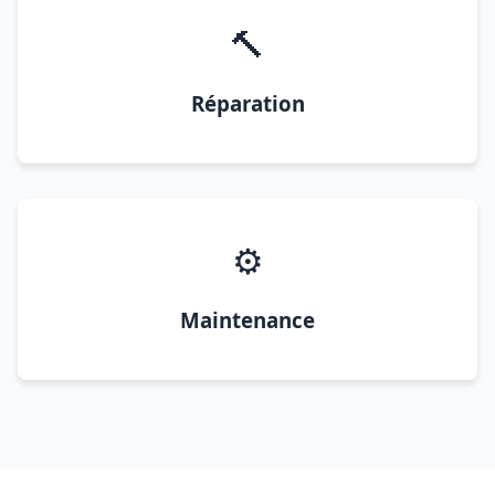
🔨
Réparation
⚙️
Maintenance