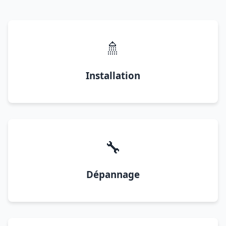
🚿
Installation
🔧
Dépannage