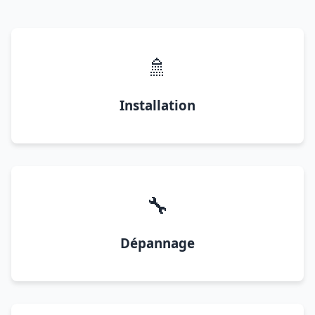
🚿
Installation
🔧
Dépannage