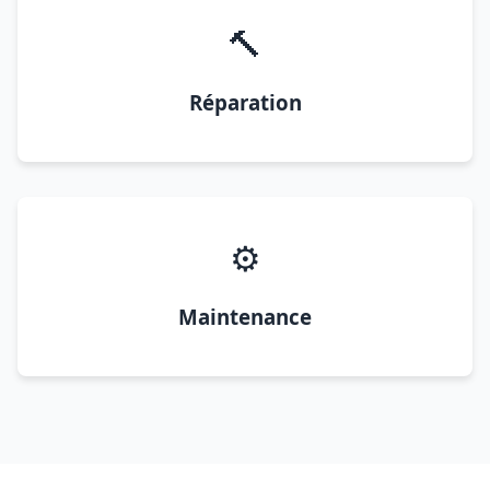
🔨
Réparation
⚙️
Maintenance