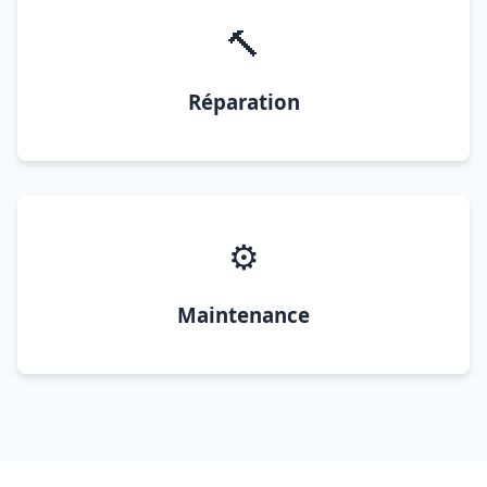
🔨
Réparation
⚙️
Maintenance