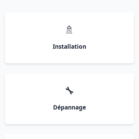
🚿
Installation
🔧
Dépannage