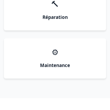
🔨
Réparation
⚙️
Maintenance