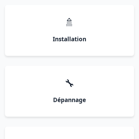
🚿
Installation
🔧
Dépannage