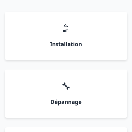
🚿
Installation
🔧
Dépannage