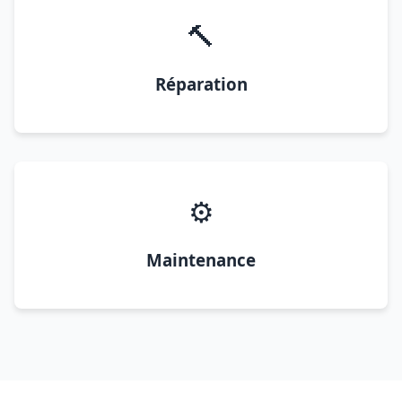
🔨
Réparation
⚙️
Maintenance