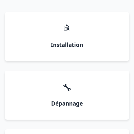
🚿
Installation
🔧
Dépannage