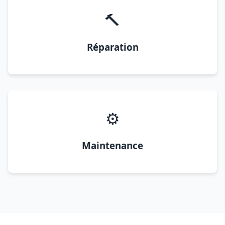
🔨
Réparation
⚙️
Maintenance