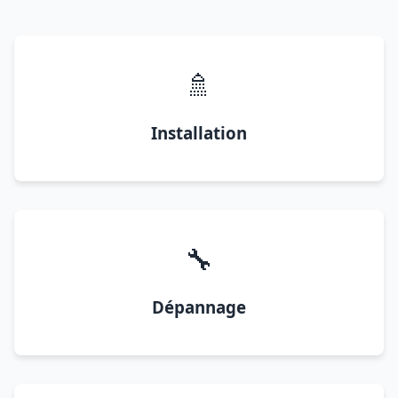
🚿
Installation
🔧
Dépannage