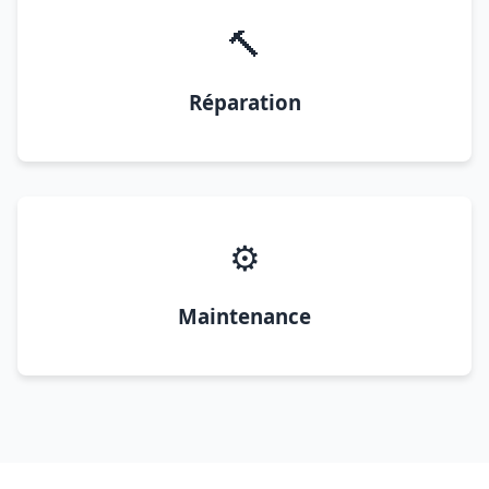
🔨
Réparation
⚙️
Maintenance