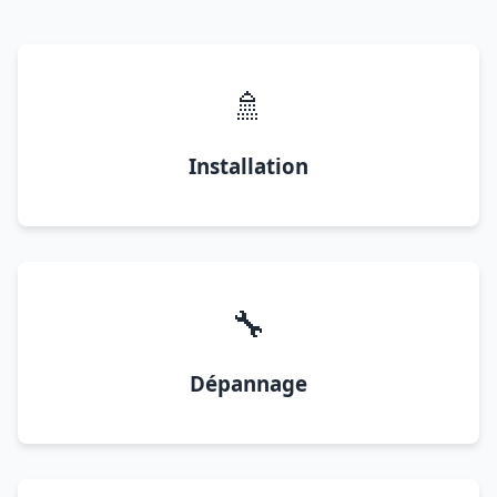
🚿
Installation
🔧
Dépannage