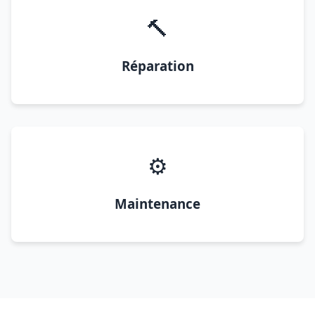
🔨
Réparation
⚙️
Maintenance