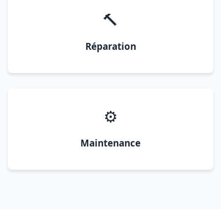
🔨
Réparation
⚙️
Maintenance