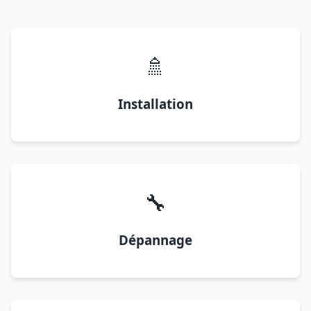
🚿
Installation
🔧
Dépannage