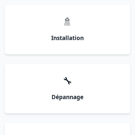
🚿
Installation
🔧
Dépannage