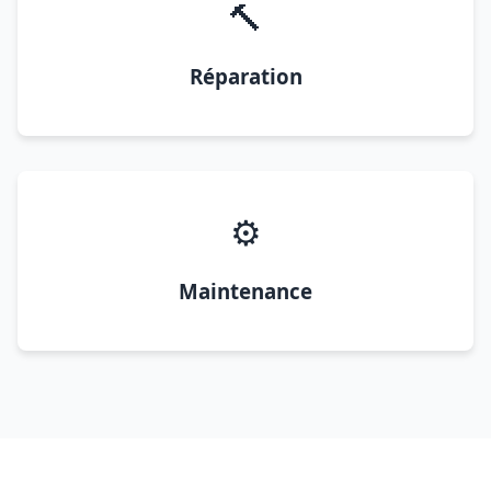
🔨
Réparation
⚙️
Maintenance