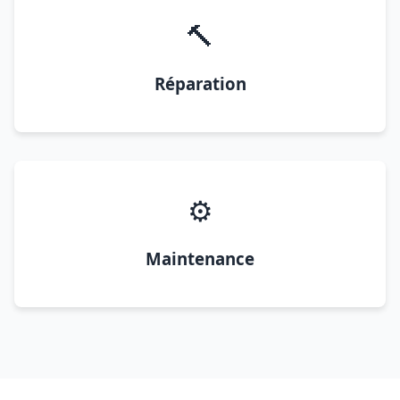
🔨
Réparation
⚙️
Maintenance