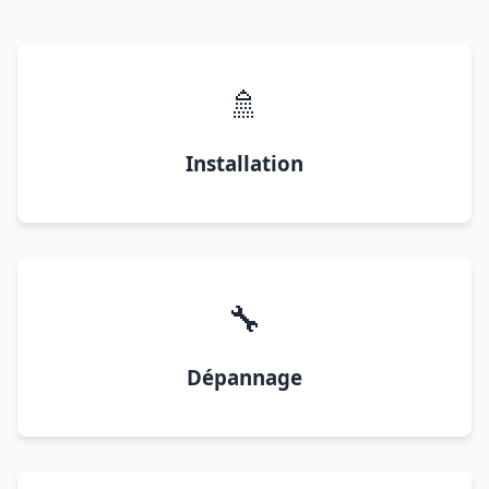
🚿
Installation
🔧
Dépannage