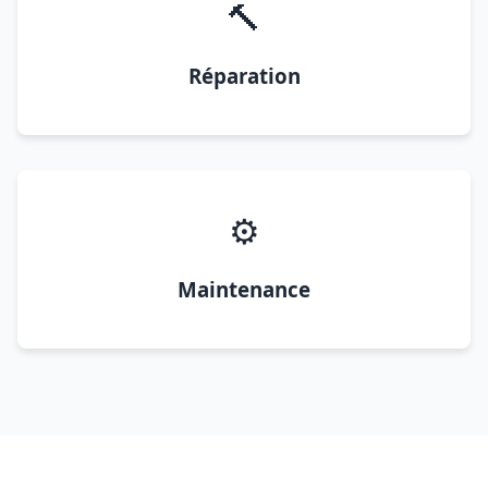
🔨
Réparation
⚙️
Maintenance