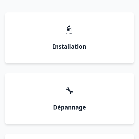
🚿
Installation
🔧
Dépannage