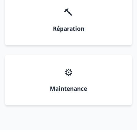
🔨
Réparation
⚙️
Maintenance