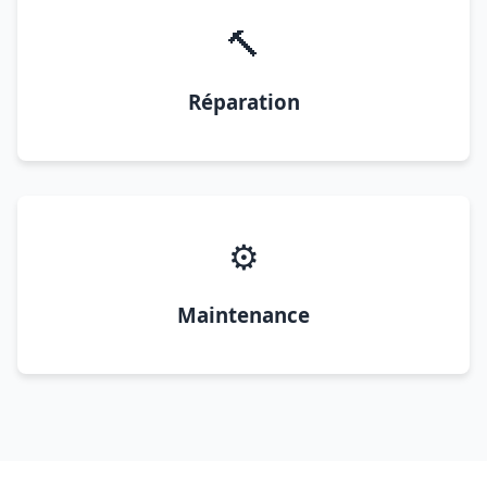
🔨
Réparation
⚙️
Maintenance