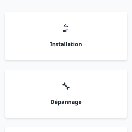
🚿
Installation
🔧
Dépannage