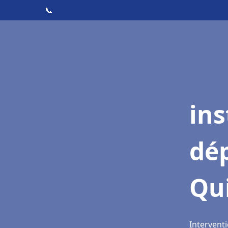
📞
ins
dé
Qu
Intervent