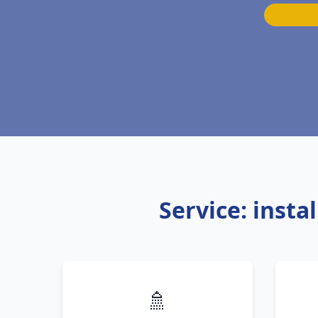
Service: inst
🚿