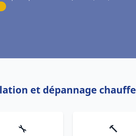
allation et dépannage chauff
🔧
🔨