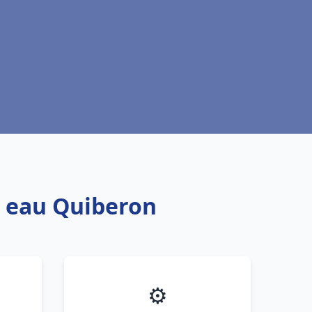
e eau Quiberon
⚙️