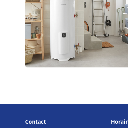
Contact
Horair