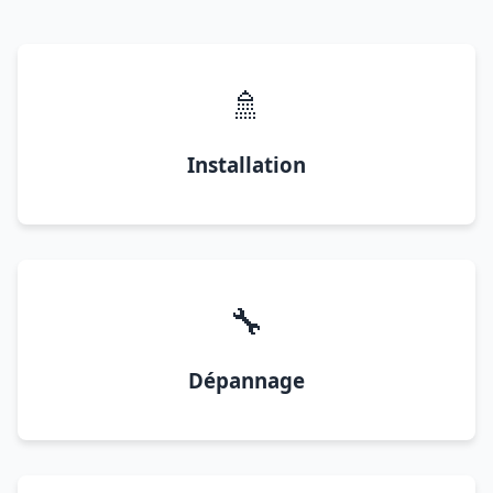
🚿
Installation
🔧
Dépannage