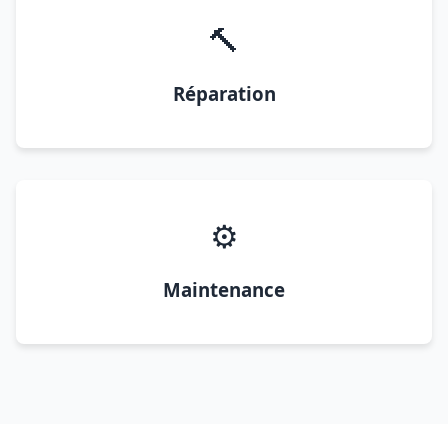
🔨
Réparation
⚙️
Maintenance