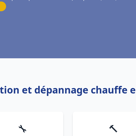
lation et dépannage chauffe 
🔧
🔨