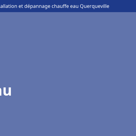
tallation et dépannage chauffe eau Querqueville
au