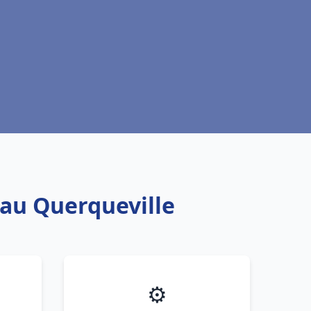
eau Querqueville
⚙️