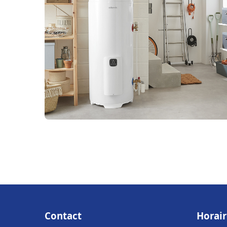
Contact
Horair