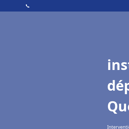
📞
ins
dé
Qu
Interventi