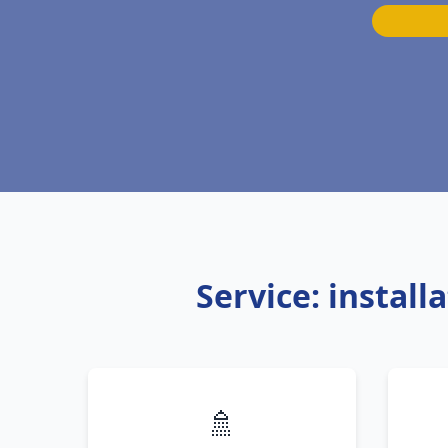
Service: instal
🚿