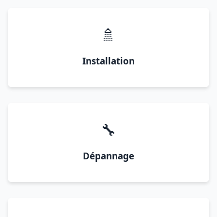
🚿
Installation
🔧
Dépannage