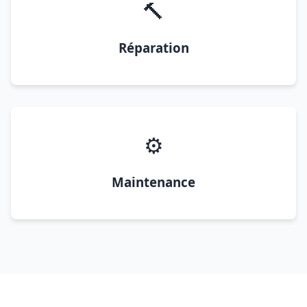
🔨
Réparation
⚙️
Maintenance