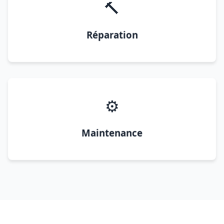
🔨
Réparation
⚙️
Maintenance