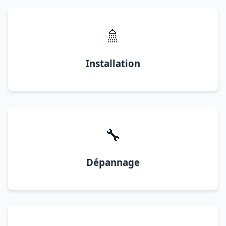
🚿
Installation
🔧
Dépannage