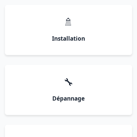
🚿
Installation
🔧
Dépannage