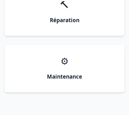
🔨
Réparation
⚙️
Maintenance