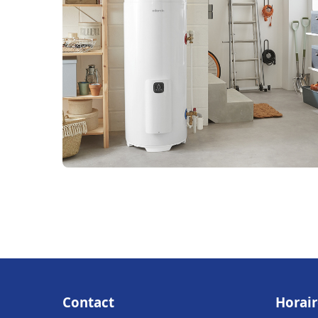
Contact
Horair