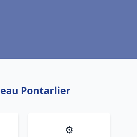
 eau Pontarlier
⚙️