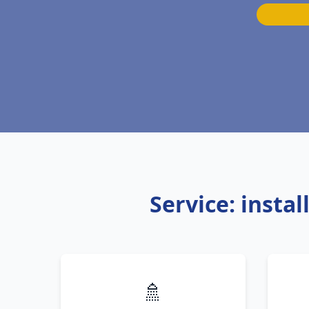
Service: insta
🚿