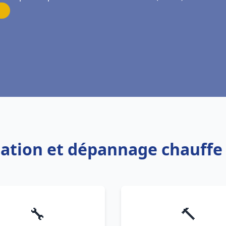
llation et dépannage chauffe
🔧
🔨