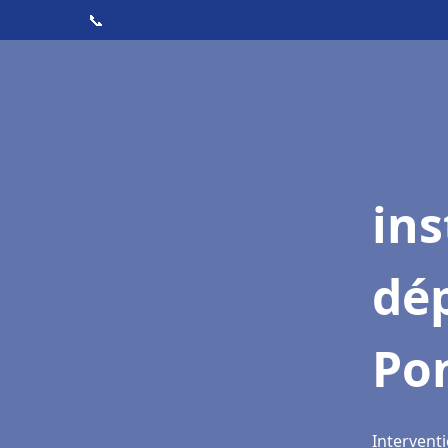
📞
ins
dé
Pon
Interventi