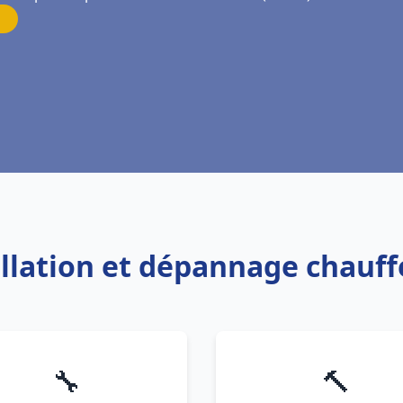
allation et dépannage chauff
🔧
🔨