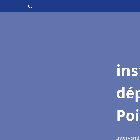
📞
ins
dé
Poi
Interventi