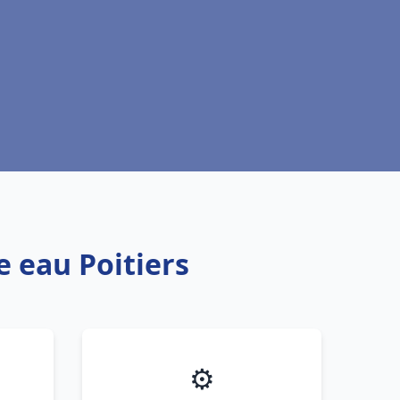
e eau Poitiers
⚙️