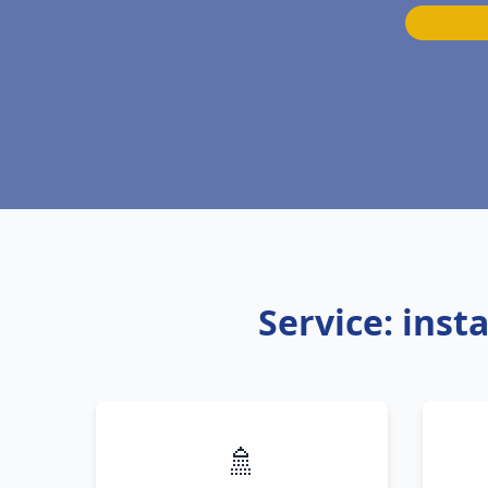
Service: inst
🚿