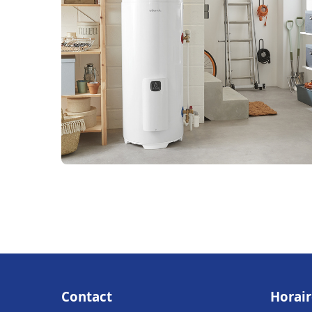
Contact
Horair