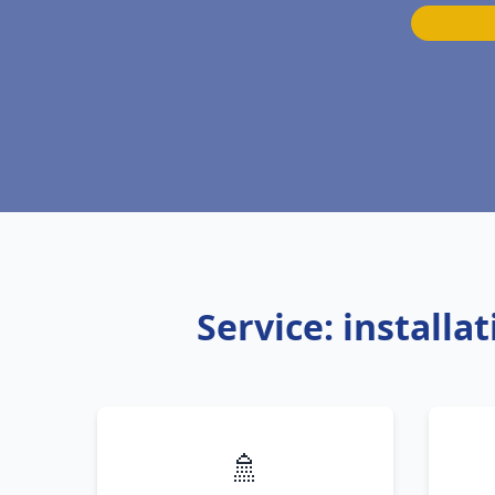
Service: install
🚿