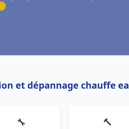
ation et dépannage chauffe e
🔧
🔨