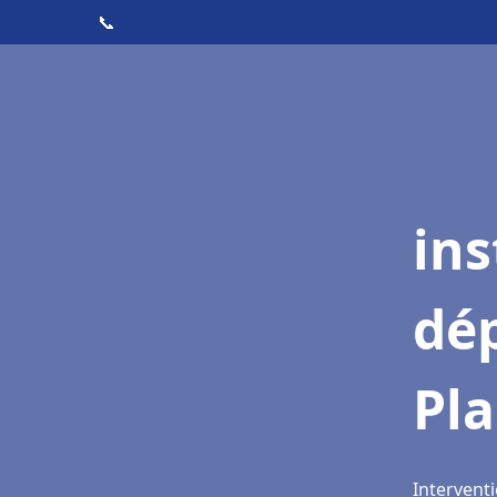
📞
ins
dé
Pl
Intervent