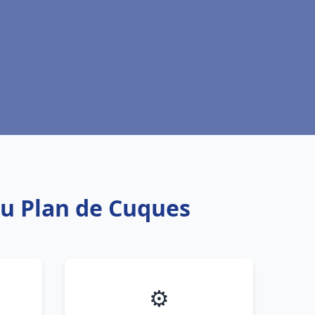
au Plan de Cuques
⚙️