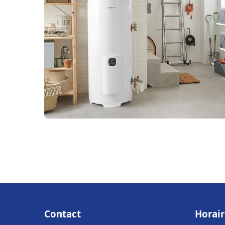
Contact
Horair