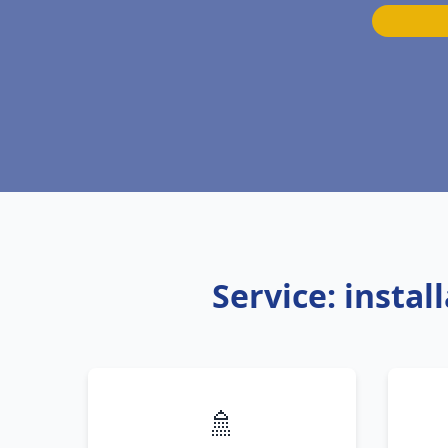
Service: insta
🚿