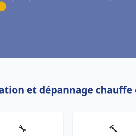
llation et dépannage chauffe 
🔧
🔨