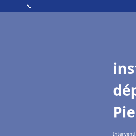
📞
ins
dé
Pie
Interventi