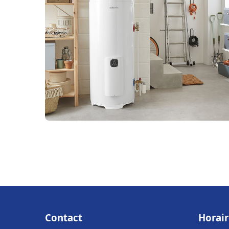
Contact
Horair