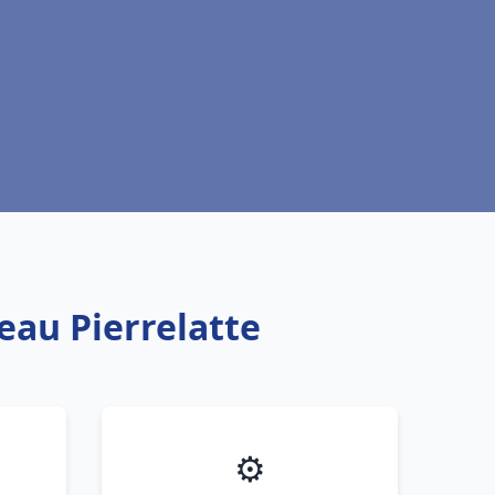
eau Pierrelatte
⚙️