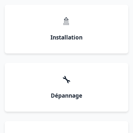
🚿
Installation
🔧
Dépannage