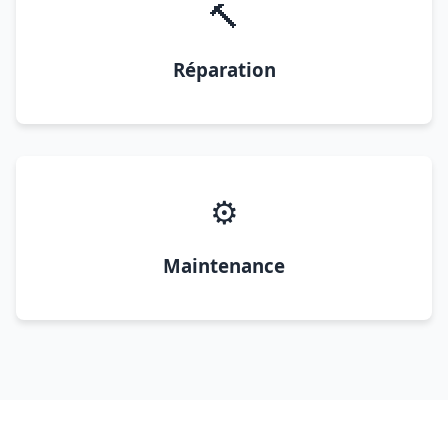
🔨
Réparation
⚙️
Maintenance