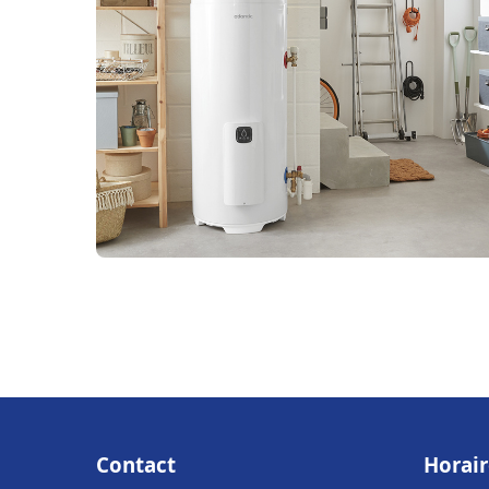
Contact
Horair