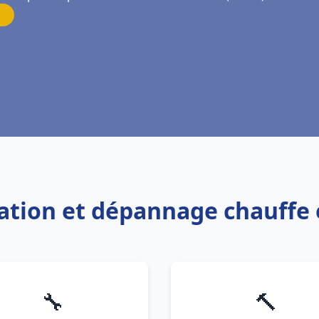
llation et dépannage chauffe
🔧
🔨