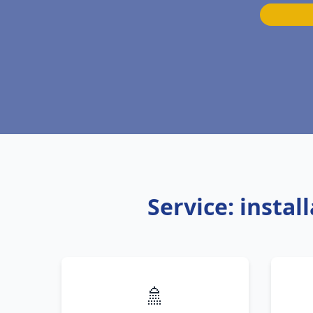
Service: insta
🚿