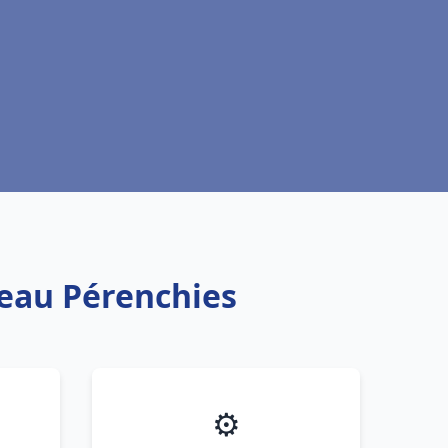
 eau Pérenchies
⚙️