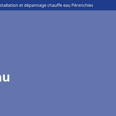
nstallation et dépannage chauffe eau Pérenchies
au