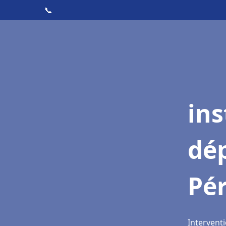
📞
ins
dé
Pé
Interventi