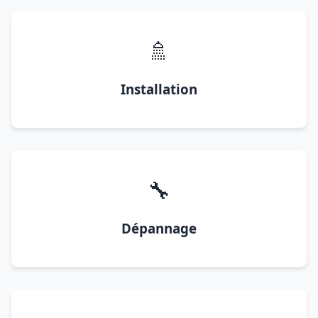
🚿
Installation
🔧
Dépannage