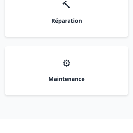
🔨
Réparation
⚙️
Maintenance