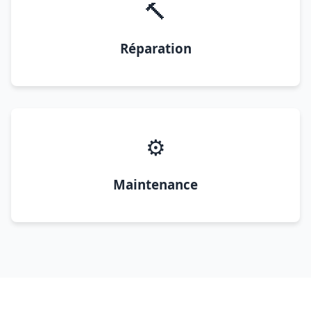
🔨
Réparation
⚙️
Maintenance