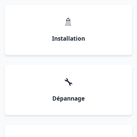
🚿
Installation
🔧
Dépannage