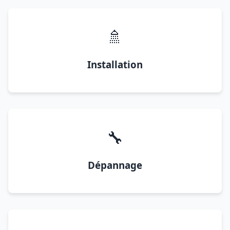
🚿
Installation
🔧
Dépannage