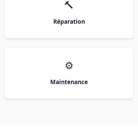
🔨
Réparation
⚙️
Maintenance