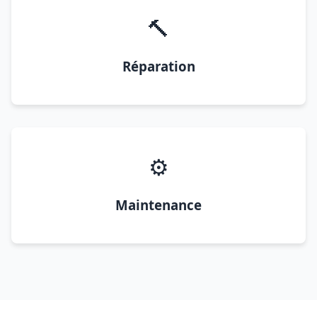
🔨
Réparation
⚙️
Maintenance