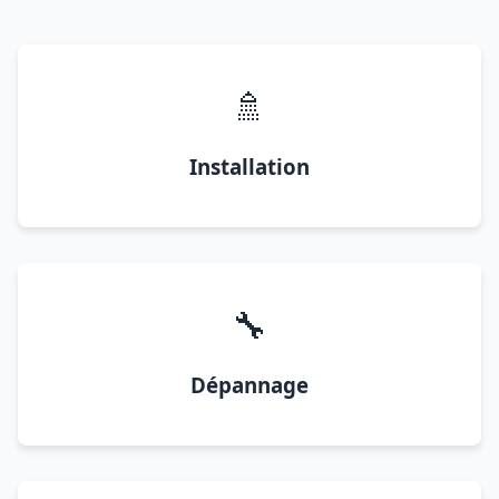
🚿
Installation
🔧
Dépannage