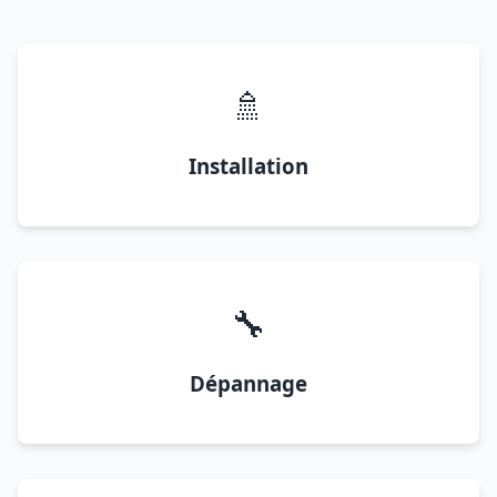
🚿
Installation
🔧
Dépannage