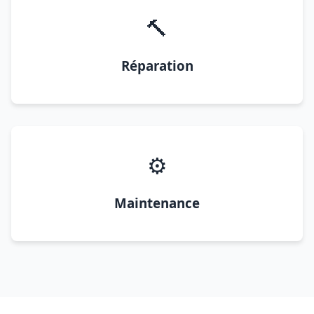
🔨
Réparation
⚙️
Maintenance