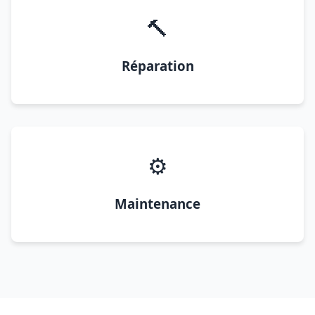
🔨
Réparation
⚙️
Maintenance