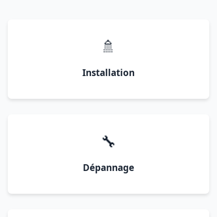
🚿
Installation
🔧
Dépannage