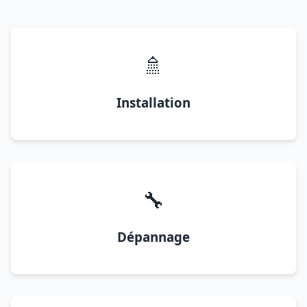
🚿
Installation
🔧
Dépannage