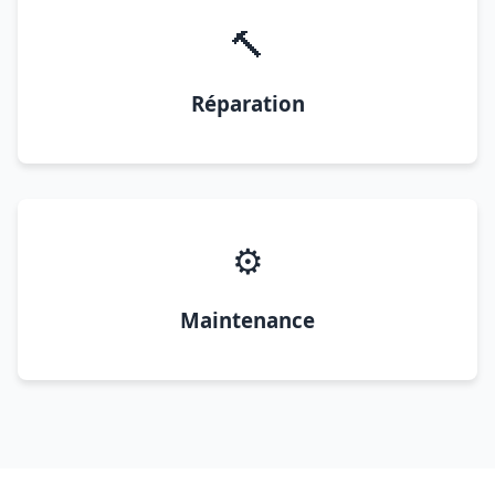
🔨
Réparation
⚙️
Maintenance