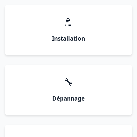
🚿
Installation
🔧
Dépannage