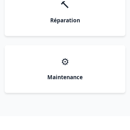
🔨
Réparation
⚙️
Maintenance