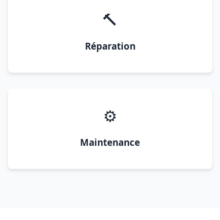
🔨
Réparation
⚙️
Maintenance