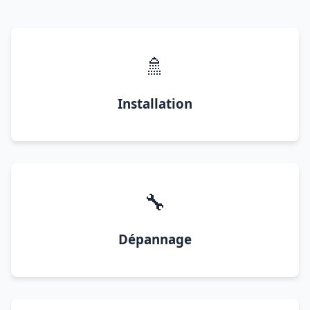
🚿
Installation
🔧
Dépannage