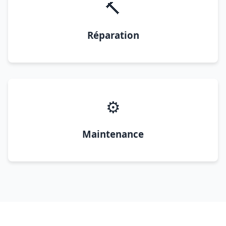
🔨
Réparation
⚙️
Maintenance