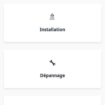
🚿
Installation
🔧
Dépannage