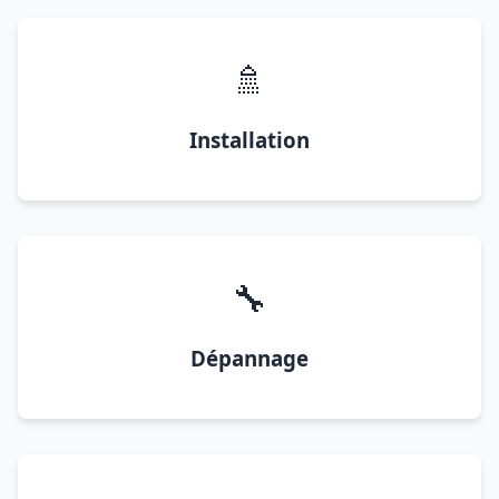
🚿
Installation
🔧
Dépannage