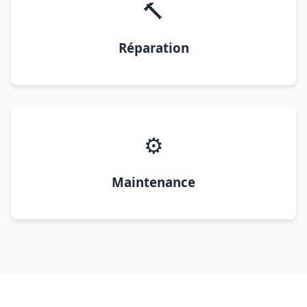
🔨
Réparation
⚙️
Maintenance