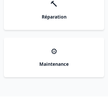
🔨
Réparation
⚙️
Maintenance