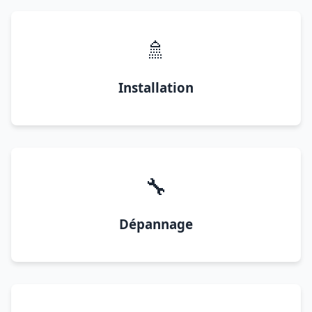
🚿
Installation
🔧
Dépannage