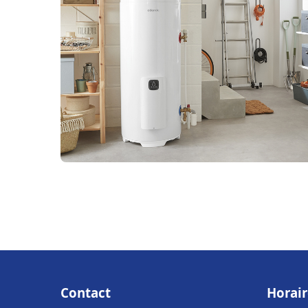
Contact
Horair