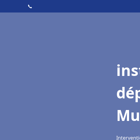
📞
ins
dé
Mu
Intervent