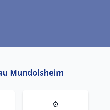
 eau Mundolsheim
⚙️