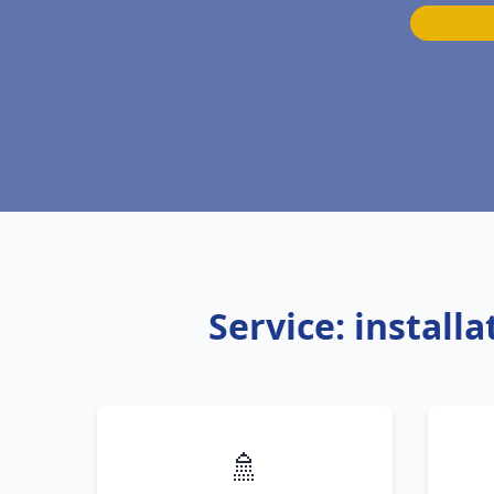
Service: instal
🚿