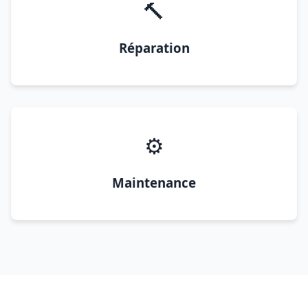
🔨
Réparation
⚙️
Maintenance