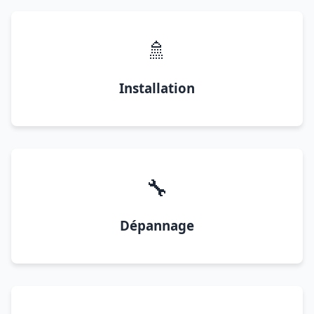
🚿
Installation
🔧
Dépannage