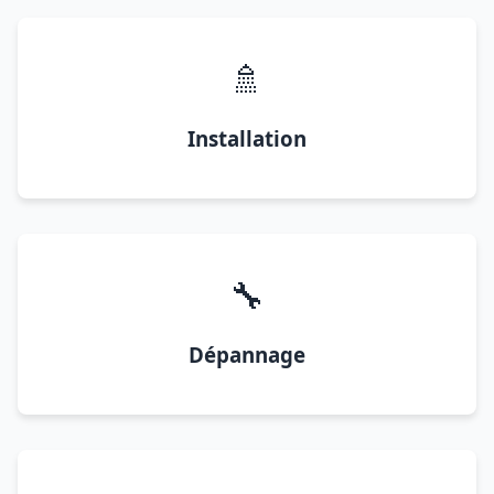
🚿
Installation
🔧
Dépannage