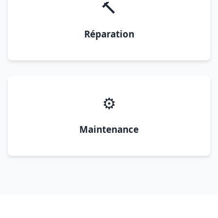
🔨
Réparation
⚙️
Maintenance